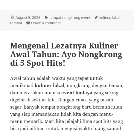
Posted
Categories
Tags
August 5, 2025
tempat nongkrong event
kuliner
,
lokal
,
on
on Nongkrong Asyik di Jantung Kota: Cita R
tempat
Leave a comment
Mengenal Lezatnya Kuliner
Awal Tahun: Ayo Nongkrong
di 5 Spot Hits!
Awal tahun adalah waktu yang tepat untuk
menikmati
kuliner lokal
, nongkrong dengan teman,
dan merasakan nuansa
event budaya
yang sering
digelar di sekitar kita. Dengan cuaca yang masih
segar, banyak tempat nongkrong baru bermunculan
yang siap memanjakan lidah kita dengan menu-
menu menarik. Mari kita jelajahi lima spot hits yang
bisa jadi pilihan untuk mengisi waktu luang sambil