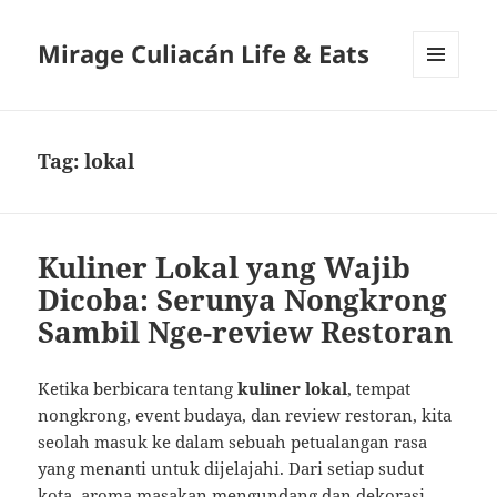
Mirage Culiacán Life & Eats
MENU
AND
WIDGETS
Tag:
lokal
Kuliner Lokal yang Wajib
Dicoba: Serunya Nongkrong
Sambil Nge-review Restoran
Ketika berbicara tentang
kuliner lokal
, tempat
nongkrong, event budaya, dan review restoran, kita
seolah masuk ke dalam sebuah petualangan rasa
yang menanti untuk dijelajahi. Dari setiap sudut
kota, aroma masakan mengundang dan dekorasi