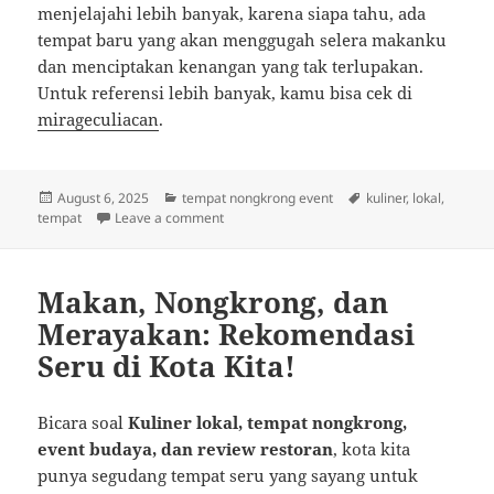
menjelajahi lebih banyak, karena siapa tahu, ada
tempat baru yang akan menggugah selera makanku
dan menciptakan kenangan yang tak terlupakan.
Untuk referensi lebih banyak, kamu bisa cek di
mirageculiacan
.
Posted
Categories
Tags
August 6, 2025
tempat nongkrong event
kuliner
,
lokal
,
on
on Makan dan Nongkrong: Menyelami Rasa d
tempat
Leave a comment
Makan, Nongkrong, dan
Merayakan: Rekomendasi
Seru di Kota Kita!
Bicara soal
Kuliner lokal, tempat nongkrong,
event budaya, dan review restoran
, kota kita
punya segudang tempat seru yang sayang untuk