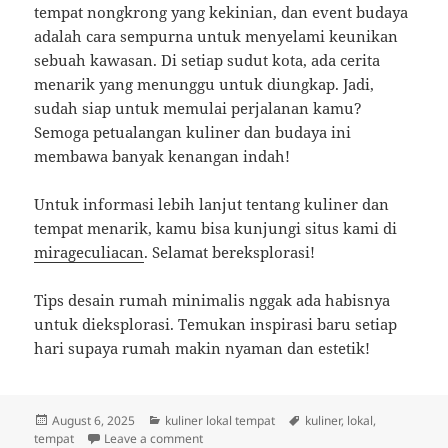
tempat nongkrong yang kekinian, dan event budaya
adalah cara sempurna untuk menyelami keunikan
sebuah kawasan. Di setiap sudut kota, ada cerita
menarik yang menunggu untuk diungkap. Jadi,
sudah siap untuk memulai perjalanan kamu?
Semoga petualangan kuliner dan budaya ini
membawa banyak kenangan indah!
Untuk informasi lebih lanjut tentang kuliner dan
tempat menarik, kamu bisa kunjungi situs kami di
mirageculiacan
. Selamat bereksplorasi!
Tips desain rumah minimalis nggak ada habisnya
untuk dieksplorasi. Temukan inspirasi baru setiap
hari supaya rumah makin nyaman dan estetik!
Posted
Categories
Tags
August 6, 2025
kuliner lokal tempat
kuliner
,
lokal
,
on
on Menjelajah Rasa dan Suasana: Hopping K
tempat
Leave a comment