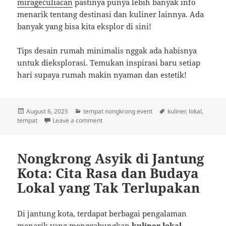
mirageculiacan
pastinya punya lebih banyak info
menarik tentang destinasi dan kuliner lainnya. Ada
banyak yang bisa kita eksplor di sini!
Tips desain rumah minimalis nggak ada habisnya
untuk dieksplorasi. Temukan inspirasi baru setiap
hari supaya rumah makin nyaman dan estetik!
Posted
Categories
Tags
August 6, 2025
tempat nongkrong event
kuliner
,
lokal
,
on
on Makan, Nongkrong, dan Merayakan: Rekom
tempat
Leave a comment
Nongkrong Asyik di Jantung
Kota: Cita Rasa dan Budaya
Lokal yang Tak Terlupakan
Di jantung kota, terdapat berbagai pengalaman
menarik yang menggabungkan
kuliner lokal
,