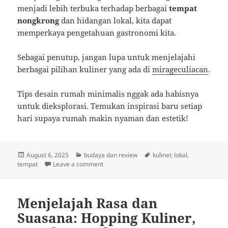
menjadi lebih terbuka terhadap berbagai
tempat
nongkrong
dan hidangan lokal, kita dapat
memperkaya pengetahuan gastronomi kita.
Sebagai penutup, jangan lupa untuk menjelajahi
berbagai pilihan kuliner yang ada di
mirageculiacan
.
Tips desain rumah minimalis nggak ada habisnya
untuk dieksplorasi. Temukan inspirasi baru setiap
hari supaya rumah makin nyaman dan estetik!
Posted
Categories
Tags
August 6, 2025
budaya dan review
kuliner
,
lokal
,
on
on Kuliner Lokal yang Wajib Dicoba: Serun
tempat
Leave a comment
Menjelajah Rasa dan
Suasana: Hopping Kuliner,