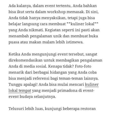
Ada kalanya, dalam event tertentu, Anda bahkan
bisa ikut serta dalam workshop memasak. Di sini,
Anda tidak hanya menyaksikan, tetapi juga bisa
belajar langsung cara membuat **kuliner lokal**
yang Anda nikmati. Kegiatan seperti ini pasti akan
menambah pengalaman unik dan membuat buka
puasa atau makan malam lebih istimewa.
Ketika Anda mengunjungi event tersebut, sangat
direkomendasikan untuk membagikan pengalaman
Anda di media sosial. Kenapa tidak? Foto-foto
menarik dari berbagai hidangan yang Anda coba
bisa menjadi referensi bagi teman-teman lainnya.
Tunggu apalagi! Anda bisa mulai mencari
kuliner
lokal tempat
yang menjadi primadona di event-
event budaya selanjutnya.
Telusuri lebih luas, kunjungi beberapa restoran