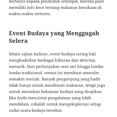
bertanya kepada penduduk setempat, mereka pasti
memiliki info kece tentang makanan kesukaan di
waktu-waktu tertentu.
Event Budaya yang Menggugah
Selera
Selain sajian kuliner, event budaya sering kali
menghadirkan berbagai hiburan dan aktivitas
menarik. Dari pertunjukan seni tari hingga lomba-
lomba tradisional, semua ini membuat atmosfer
semakin meriah. Banyak pengunjung yang hadir
tidak hanya untuk menikmati makanan, tetapi juga
untuk meraskan kekayaan budaya yang disajikan.
Jika Anda mencintai pengalaman yang lebih
mendalam, cobalah untuk mengeksplorasi setiap
sudut acara budaya tersebut.