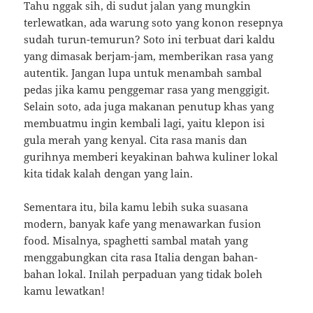
Tahu nggak sih, di sudut jalan yang mungkin
terlewatkan, ada warung soto yang konon resepnya
sudah turun-temurun? Soto ini terbuat dari kaldu
yang dimasak berjam-jam, memberikan rasa yang
autentik. Jangan lupa untuk menambah sambal
pedas jika kamu penggemar rasa yang menggigit.
Selain soto, ada juga makanan penutup khas yang
membuatmu ingin kembali lagi, yaitu klepon isi
gula merah yang kenyal. Cita rasa manis dan
gurihnya memberi keyakinan bahwa kuliner lokal
kita tidak kalah dengan yang lain.
Sementara itu, bila kamu lebih suka suasana
modern, banyak kafe yang menawarkan fusion
food. Misalnya, spaghetti sambal matah yang
menggabungkan cita rasa Italia dengan bahan-
bahan lokal. Inilah perpaduan yang tidak boleh
kamu lewatkan!