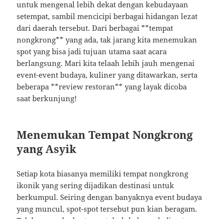
untuk mengenal lebih dekat dengan kebudayaan
setempat, sambil mencicipi berbagai hidangan lezat
dari daerah tersebut. Dari berbagai **tempat
nongkrong** yang ada, tak jarang kita menemukan
spot yang bisa jadi tujuan utama saat acara
berlangsung. Mari kita telaah lebih jauh mengenai
event-event budaya, kuliner yang ditawarkan, serta
beberapa **review restoran** yang layak dicoba
saat berkunjung!
Menemukan Tempat Nongkrong
yang Asyik
Setiap kota biasanya memiliki tempat nongkrong
ikonik yang sering dijadikan destinasi untuk
berkumpul. Seiring dengan banyaknya event budaya
yang muncul, spot-spot tersebut pun kian beragam.