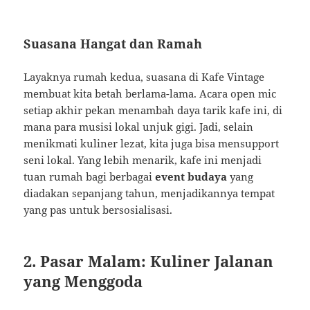
Suasana Hangat dan Ramah
Layaknya rumah kedua, suasana di Kafe Vintage
membuat kita betah berlama-lama. Acara open mic
setiap akhir pekan menambah daya tarik kafe ini, di
mana para musisi lokal unjuk gigi. Jadi, selain
menikmati kuliner lezat, kita juga bisa mensupport
seni lokal. Yang lebih menarik, kafe ini menjadi
tuan rumah bagi berbagai
event budaya
yang
diadakan sepanjang tahun, menjadikannya tempat
yang pas untuk bersosialisasi.
2. Pasar Malam: Kuliner Jalanan
yang Menggoda