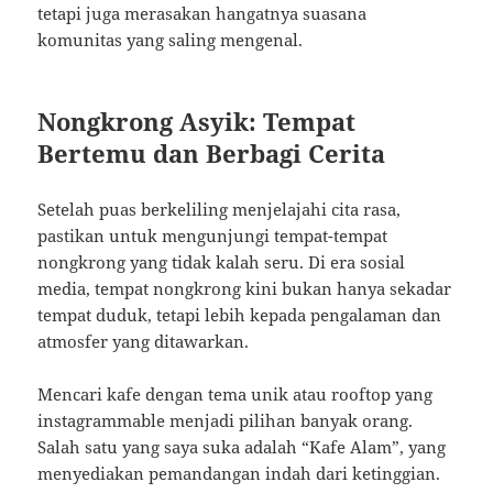
tetapi juga merasakan hangatnya suasana
komunitas yang saling mengenal.
Nongkrong Asyik: Tempat
Bertemu dan Berbagi Cerita
Setelah puas berkeliling menjelajahi cita rasa,
pastikan untuk mengunjungi tempat-tempat
nongkrong yang tidak kalah seru. Di era sosial
media, tempat nongkrong kini bukan hanya sekadar
tempat duduk, tetapi lebih kepada pengalaman dan
atmosfer yang ditawarkan.
Mencari kafe dengan tema unik atau rooftop yang
instagrammable menjadi pilihan banyak orang.
Salah satu yang saya suka adalah “Kafe Alam”, yang
menyediakan pemandangan indah dari ketinggian.