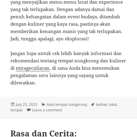
yang menyajikan menu-menu lezat dan experience
yang tak terlupakan. Dengan adanya damai dan
penuh kehangatan dalam event budaya, ditambah
dengan kuliner yang kaya rasa, pastinya akan
memberikan kenangan manis yang tak terlupakan.
Jadi, tunggu apalagi, ayo eksplorasi!
Jangan lupa untuk cek lebih banyak informasi dan
rekomendasi tentang tempat nongkrong dan kuliner
di
mirageculiacan
, di sana Anda bisa menemukan
pengalaman seru lainnya yang sayang untuk
dilewatkan.
Posted
Categories
Tags
July 25, 2025
lokal tempat nongkrong
kuliner
,
lokal
,
on
on Nongkrong Santai Sambil Menyantap Kuli
tempat
Leave a comment
Rasa dan Cerita: