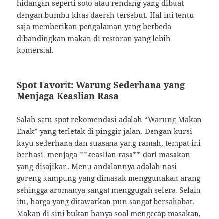
hidangan seperti soto atau rendang yang dibuat
dengan bumbu khas daerah tersebut. Hal ini tentu
saja memberikan pengalaman yang berbeda
dibandingkan makan di restoran yang lebih
komersial.
Spot Favorit: Warung Sederhana yang
Menjaga Keaslian Rasa
Salah satu spot rekomendasi adalah “Warung Makan
Enak” yang terletak di pinggir jalan. Dengan kursi
kayu sederhana dan suasana yang ramah, tempat ini
berhasil menjaga **keaslian rasa** dari masakan
yang disajikan. Menu andalannya adalah nasi
goreng kampung yang dimasak menggunakan arang
sehingga aromanya sangat menggugah selera. Selain
itu, harga yang ditawarkan pun sangat bersahabat.
Makan di sini bukan hanya soal mengecap masakan,