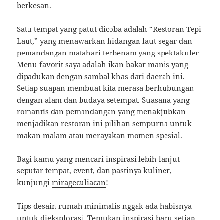
berkesan.
Satu tempat yang patut dicoba adalah “Restoran Tepi
Laut,” yang menawarkan hidangan laut segar dan
pemandangan matahari terbenam yang spektakuler.
Menu favorit saya adalah ikan bakar manis yang
dipadukan dengan sambal khas dari daerah ini.
Setiap suapan membuat kita merasa berhubungan
dengan alam dan budaya setempat. Suasana yang
romantis dan pemandangan yang menakjubkan
menjadikan restoran ini pilihan sempurna untuk
makan malam atau merayakan momen spesial.
Bagi kamu yang mencari inspirasi lebih lanjut
seputar tempat, event, dan pastinya kuliner,
kunjungi
mirageculiacan
!
Tips desain rumah minimalis nggak ada habisnya
untuk dieksplorasi. Temukan inspirasi baru setiap