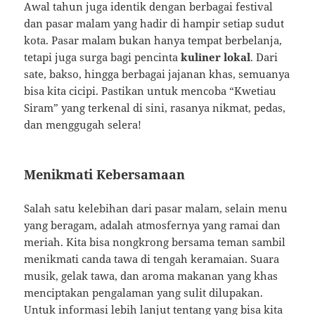
Awal tahun juga identik dengan berbagai festival
dan pasar malam yang hadir di hampir setiap sudut
kota. Pasar malam bukan hanya tempat berbelanja,
tetapi juga surga bagi pencinta
kuliner lokal
. Dari
sate, bakso, hingga berbagai jajanan khas, semuanya
bisa kita cicipi. Pastikan untuk mencoba “Kwetiau
Siram” yang terkenal di sini, rasanya nikmat, pedas,
dan menggugah selera!
Menikmati Kebersamaan
Salah satu kelebihan dari pasar malam, selain menu
yang beragam, adalah atmosfernya yang ramai dan
meriah. Kita bisa nongkrong bersama teman sambil
menikmati canda tawa di tengah keramaian. Suara
musik, gelak tawa, dan aroma makanan yang khas
menciptakan pengalaman yang sulit dilupakan.
Untuk informasi lebih lanjut tentang yang bisa kita