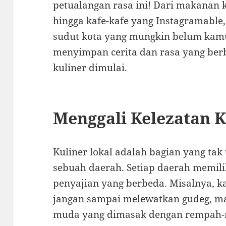
petualangan rasa ini! Dari makanan 
hingga kafe-kafe yang Instagramable
sudut kota yang mungkin belum kamu
menyimpan cerita dan rasa yang berb
kuliner dimulai.
Menggali Kelezatan K
Kuliner lokal adalah bagian yang tak
sebuah daerah. Setiap daerah memili
penyajian yang berbeda. Misalnya, k
jangan sampai melewatkan gudeg, m
muda yang dimasak dengan rempah-