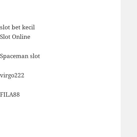
slot bet kecil
Slot Online
Spaceman slot
virgo222
FILA88