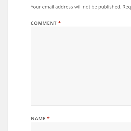
Your email address will not be published.
Req
COMMENT
*
NAME
*