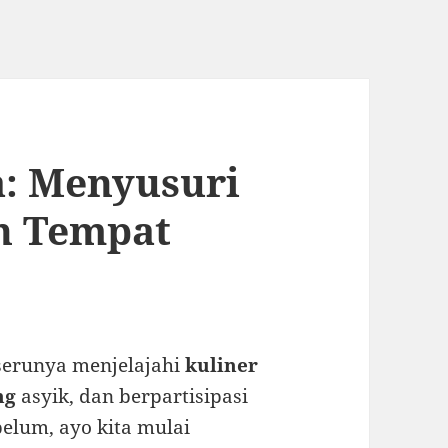
a: Menyusuri
an Tempat
erunya menjelajahi
kuliner
ng
asyik, dan berpartisipasi
belum, ayo kita mulai