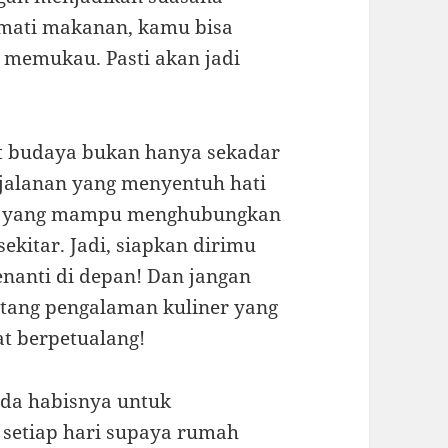
kmati makanan, kamu bisa
 memukau. Pasti akan jadi
nt budaya bukan hanya sekadar
rjalanan yang menyentuh hati
rita yang mampu menghubungkan
kitar. Jadi, siapkan dirimu
nanti di depan! Dan jangan
entang pengalaman kuliner yang
at berpetualang!
ada habisnya untuk
u setiap hari supaya rumah