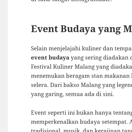
Event Budaya yang M
Selain menjelajahi kuliner dan temp
event budaya
yang sering diadakan d
Festival Kuliner Malang yang diadaka
menemukan beragam stan makanan l
selera. Dari bakso Malang yang legen
yang garing, semua ada di sini.
Event seperti ini bukan hanya tentan
memperkenalkan budaya setempat. A
tradisional, musik, dan kerajinan t