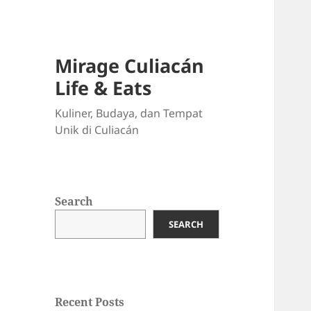
Mirage Culiacán
Life & Eats
Kuliner, Budaya, dan Tempat
Unik di Culiacán
Search
SEARCH
Recent Posts