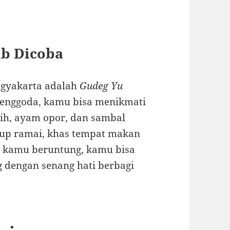
b Dicoba
Yogyakarta adalah
Gudeg Yu
enggoda, kamu bisa menikmati
tih, ayam opor, dan sambal
kup ramai, khas tempat makan
ka kamu beruntung, kamu bisa
 dengan senang hati berbagi