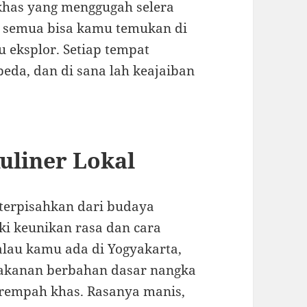
khas yang menggugah selera
, semua bisa kamu temukan di
 eksplor. Setiap tempat
eda, dan di sana lah keajaiban
uliner Lokal
 terpisahkan dari budaya
ki keunikan rasa dan cara
alau kamu ada di Yogyakarta,
akanan berbahan dasar nangka
rempah khas. Rasanya manis,