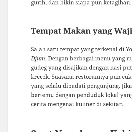
gurih, dan bikin siapa pun ketagihan.
Tempat Makan yang Waji
Salah satu tempat yang terkenal di 
Djum
. Dengan berbagai menu yang m
gudeg yang disajikan dengan nasi pu
krecek. Suasana restorannya pun cu
yang selalu dipadati pengunjung. Ji
bertemu dengan penduduk lokal yang
cerita mengenai kuliner di sekitar.