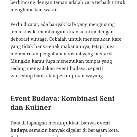
berbincang dengan teman adalah cara terbaik untuk
menghabiskan waktu.
Perlu dicatat, ada banyak kafe yang mengusung
tema klasik, membangun nuansa intim dengan
dekorasi vintage. Cobalah untuk menemukan kafe
yang tidak hanya enak makanannya, tetapi juga
memberikan pengalaman visual yang menarik.
Mungkin kamu juga menemukan tempat yang
sedang mengadakan event budaya, seperti
workshop batik atau pertunjukan wayang.
Event Budaya: Kombinasi Seni
dan Kuliner
Data di lapangan menunjukkan bahwa
event
budaya
semakin banyak digelar di beragam kota.