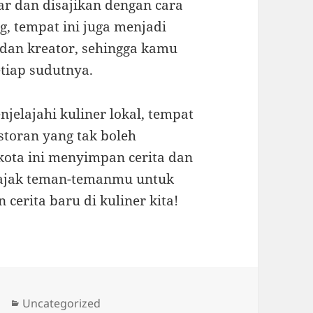
r dan disajikan dengan cara
g, tempat ini juga menjadi
dan kreator, sehingga kamu
etiap sudutnya.
enjelajahi kuliner lokal, tempat
storan yang tak boleh
 kota ini menyimpan cerita dan
k, ajak teman-temanmu untuk
erita baru di kuliner kita!
Categories
Uncategorized