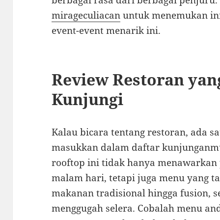
berbagai rasa dari berbagai penjuru.
mirageculiacan
untuk menemukan info
event-event menarik ini.
Review Restoran ya
Kunjungi
Kalau bicara tentang restoran, ada 
masukkan dalam daftar kunjunganmu
rooftop ini tidak hanya menawarkan
malam hari, tetapi juga menu yang ta
makanan tradisional hingga fusion, 
menggugah selera. Cobalah menu and