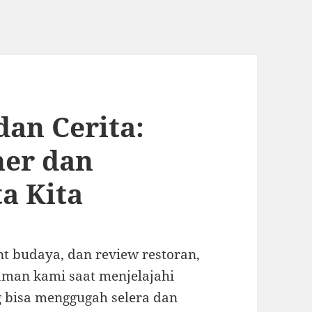
an Cerita:
ner dan
a Kita
nt budaya, dan review restoran,
aman kami saat menjelajahi
ng bisa menggugah selera dan