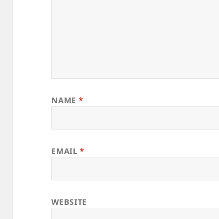
NAME
*
EMAIL
*
WEBSITE