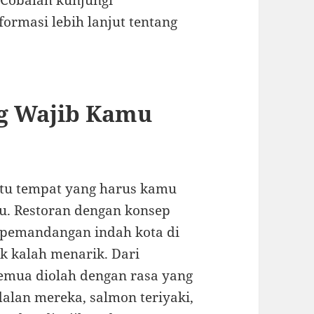
 Cobalah kunjungi
rmasi lebih lanjut tentang
ng Wajib Kamu
satu tempat yang harus kamu
. Restoran dengan konsep
 pemandangan indah kota di
k kalah menarik. Dari
semua diolah dengan rasa yang
alan mereka, salmon teriyaki,