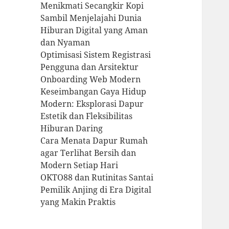
Menikmati Secangkir Kopi
Sambil Menjelajahi Dunia
Hiburan Digital yang Aman
dan Nyaman
Optimisasi Sistem Registrasi
Pengguna dan Arsitektur
Onboarding Web Modern
Keseimbangan Gaya Hidup
Modern: Eksplorasi Dapur
Estetik dan Fleksibilitas
Hiburan Daring
Cara Menata Dapur Rumah
agar Terlihat Bersih dan
Modern Setiap Hari
OKTO88 dan Rutinitas Santai
Pemilik Anjing di Era Digital
yang Makin Praktis