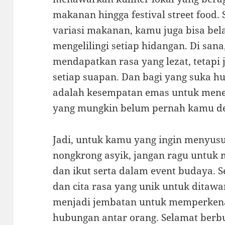
makanan hingga festival street food. 
variasi makanan, kamu juga bisa bel
mengelilingi setiap hidangan. Di san
mendapatkan rasa yang lezat, tetapi j
setiap suapan. Dan bagi yang suka hun
adalah kesempatan emas untuk mene
yang mungkin belum pernah kamu d
Jadi, untuk kamu yang ingin menyusu
nongkrong asyik, jangan ragu untuk m
dan ikut serta dalam event budaya. S
dan cita rasa yang unik untuk dita
menjadi jembatan untuk memperken
hubungan antar orang. Selamat berbur