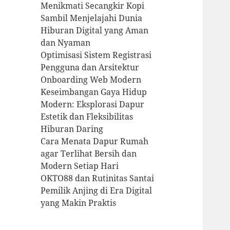
Menikmati Secangkir Kopi
Sambil Menjelajahi Dunia
Hiburan Digital yang Aman
dan Nyaman
Optimisasi Sistem Registrasi
Pengguna dan Arsitektur
Onboarding Web Modern
Keseimbangan Gaya Hidup
Modern: Eksplorasi Dapur
Estetik dan Fleksibilitas
Hiburan Daring
Cara Menata Dapur Rumah
agar Terlihat Bersih dan
Modern Setiap Hari
OKTO88 dan Rutinitas Santai
Pemilik Anjing di Era Digital
yang Makin Praktis