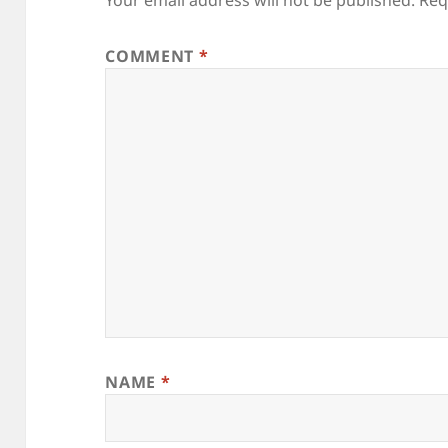
Your email address will not be published.
Req
COMMENT
*
NAME
*