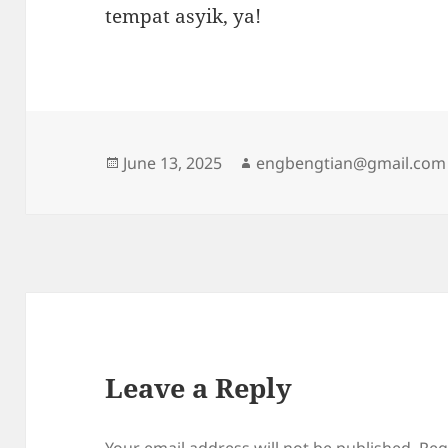
tempat asyik, ya!
Posted
Author
June 13, 2025
engbengtian@gmail.com
on
Leave a Reply