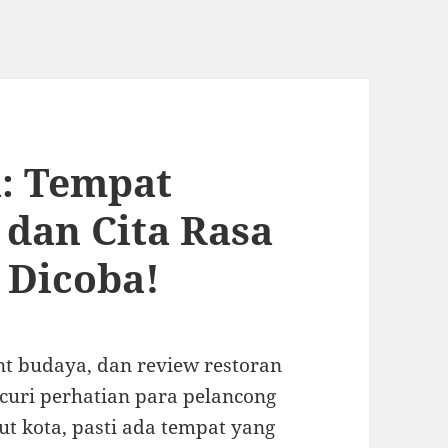
a: Tempat
dan Cita Rasa
 Dicoba!
nt budaya, dan review restoran
curi perhatian para pelancong
ut kota, pasti ada tempat yang