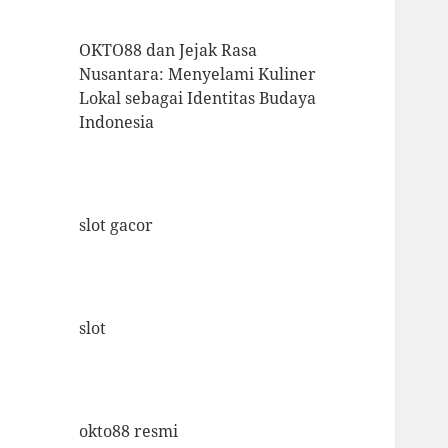
OKTO88 dan Jejak Rasa
Nusantara: Menyelami Kuliner
Lokal sebagai Identitas Budaya
Indonesia
slot gacor
slot
okto88 resmi