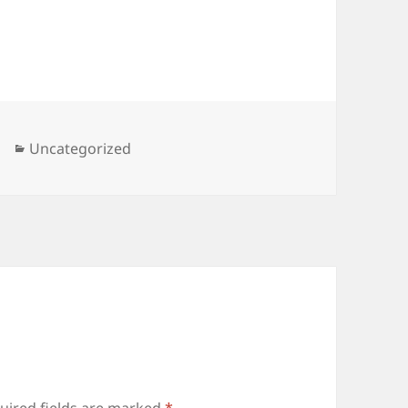
Categories
Uncategorized