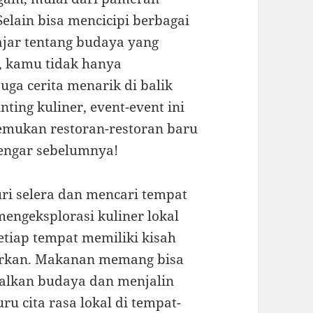
Selain bisa mencicipi berbagai
ajar tentang budaya yang
a, kamu tidak hanya
uga cerita menarik di balik
ting kuliner, event-event ini
mukan restoran-restoran baru
engar sebelumnya!
ri selera dan mencari tempat
engeksplorasi kuliner lokal
etiap tempat memiliki kisah
warkan. Makanan memang bisa
alkan budaya dan menjalin
u cita rasa lokal di tempat-