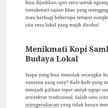
bisa dijadikan spot seru untuk ngum
menikmati sajian khas yang menggugah
mau berbagi beberapa tempat nongk
cita rasa lokal yang wajib dicoba!
Menikmati Kopi Sam
Budaya Lokal
Siapa yang bisa menolak secangkir k
suasana yang cozy? Kafe-kafe yang 
menjadi pilihan tepat untuk ngopi s
arsitektur tradisional. Salah satu co
mirageculiacan
yang tidak hanya men