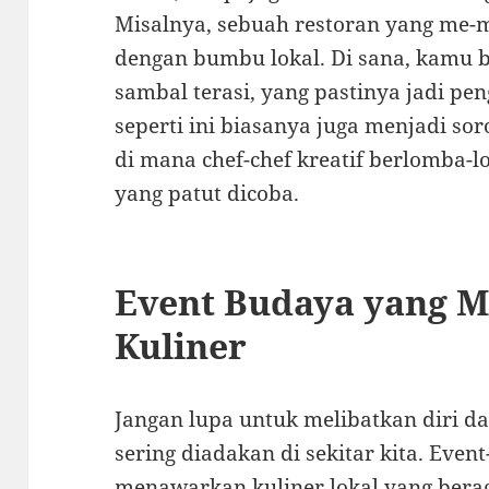
Misalnya, sebuah restoran yang me-
dengan bumbu lokal. Di sana, kamu
sambal terasi, yang pastinya jadi pe
seperti ini biasanya juga menjadi sor
di mana chef-chef kreatif berlomba-
yang patut dicoba.
Event Budaya yang 
Kuliner
Jangan lupa untuk melibatkan diri d
sering diadakan di sekitar kita. Event
menawarkan kuliner lokal yang bera