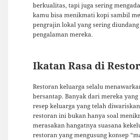
berkualitas, tapi juga sering mengada
kamu bisa menikmati kopi sambil me
pengrajin lokal yang sering diundang
pengalaman mereka.
Ikatan Rasa di Resto
Restoran keluarga selalu menawark
bersantap. Banyak dari mereka yang
resep keluarga yang telah diwariska
restoran ini bukan hanya soal menik
merasakan hangatnya suasana kekelu
restoran yang mengusung konsep “m