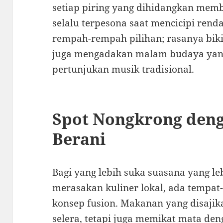
setiap piring yang dihidangkan memba
selalu terpesona saat mencicipi ren
rempah-rempah pilihan; rasanya biki
juga mengadakan malam budaya yan
pertunjukan musik tradisional.
Spot Nongkrong deng
Berani
Bagi yang lebih suka suasana yang l
merasakan kuliner lokal, ada tempa
konsep fusion. Makanan yang disaj
selera, tetapi juga memikat mata den