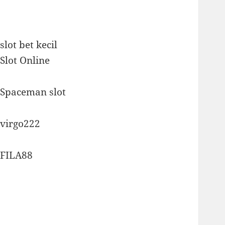
slot bet kecil
Slot Online
Spaceman slot
virgo222
FILA88