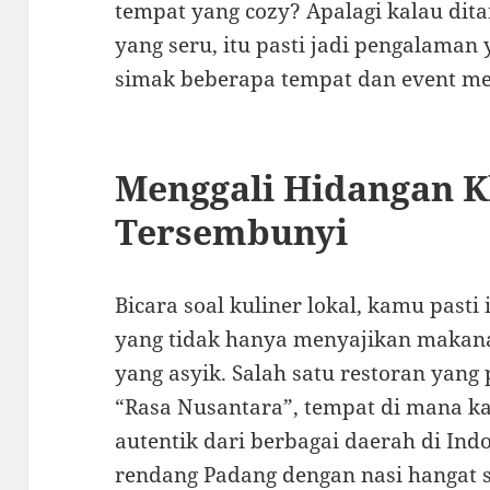
tempat yang cozy? Apalagi kalau di
yang seru, itu pasti jadi pengalaman 
simak beberapa tempat dan event me
Menggali Hidangan K
Tersembunyi
Bicara soal kuliner lokal, kamu past
yang tidak hanya menyajikan makanan
yang asyik. Salah satu restoran yang
“Rasa Nusantara”, tempat di mana 
autentik dari berbagai daerah di In
rendang Padang dengan nasi hangat 