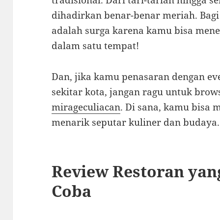
tradisional. Dari tari-tarian hingga 
dihadirkan benar-benar meriah. Bagi 
adalah surga karena kamu bisa mene
dalam satu tempat!
Dan, jika kamu penasaran dengan even
sekitar kota, jangan ragu untuk brows
mirageculiacan
. Di sana, kamu bisa
menarik seputar kuliner dan budaya.
Review Restoran ya
Coba