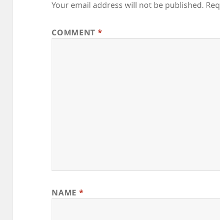
Your email address will not be published.
Req
COMMENT
*
NAME
*