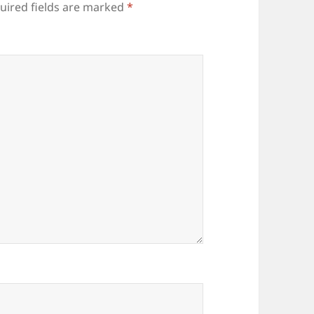
uired fields are marked
*