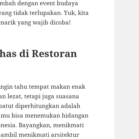
tambah dengan event budaya
yang tidak terlupakan. Yuk, kita
narik yang wajib dicoba!
has di Restoran
i ingin tahu tempat makan enak
 lezat, tetapi juga suasana
 patut diperhitungkan adalah
kamu bisa menemukan hidangan
donesia. Bayangkan, menikmati
sambil menikmati arsitektur