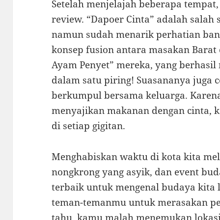
Setelah menjelajah beberapa tempat, 
review. “Dapoer Cinta” adalah salah 
namun sudah menarik perhatian ba
konsep fusion antara masakan Barat 
Ayam Penyet” mereka, yang berhasi
dalam satu piring! Suasananya juga c
berkumpul bersama keluarga. Karena
menyajikan makanan dengan cinta, 
di setiap gigitan.
Menghabiskan waktu di kota kita mela
nongkrong yang asyik, dan event bud
terbaik untuk mengenal budaya kita 
teman-temanmu untuk merasakan pen
tahu, kamu malah menemukan lokasi f