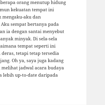
eberapa orang menutup hidung
amun kekuatan tempat ini
ak mengaku-aku dan
. Aku sempat bertanya pada
dan ia dengan santai menyebut
banyak minyak. Di sela-sela
imana tempat seperti ini
deras, tetapi tetap tersedia
jang. Oh ya, saya juga kadang
 melihat jadwal acara budaya
a lebih up-to-date daripada