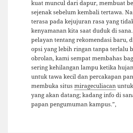
kuat muncul dari dapur, membuat b
sejenak sebelum kembali tertawa. N
terasa pada kejujuran rasa yang tid
kenyamanan kita saat duduk di sana
pelayan tentang rekomendasi baru, 
opsi yang lebih ringan tanpa terlalu 
obrolan, kami sempat membahas baga
sering kehilangan lampu ketika hujan 
untuk tawa kecil dan percakapan pan
membuka situs
mirageculiacan
untuk
yang akan datang; kadang info di san
papan pengumuman kampus.”,