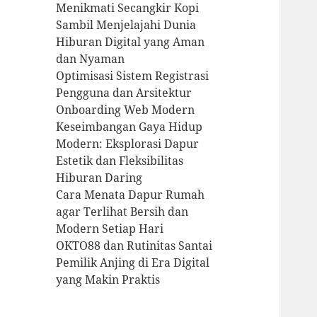
Menikmati Secangkir Kopi
Sambil Menjelajahi Dunia
Hiburan Digital yang Aman
dan Nyaman
Optimisasi Sistem Registrasi
Pengguna dan Arsitektur
Onboarding Web Modern
Keseimbangan Gaya Hidup
Modern: Eksplorasi Dapur
Estetik dan Fleksibilitas
Hiburan Daring
Cara Menata Dapur Rumah
agar Terlihat Bersih dan
Modern Setiap Hari
OKTO88 dan Rutinitas Santai
Pemilik Anjing di Era Digital
yang Makin Praktis