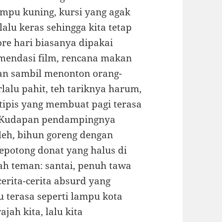
mpu kuning, kursi yang agak
rlalu keras sehingga kita tetap
ore hari biasanya dipakai
omendasi film, rencana makan
n sambil menonton orang-
rlalu pahit, teh tariknya harum,
tipis yang membuat pagi terasa
n. Kudapan pendampingnya
leh, bihun goreng dengan
epotong donat yang halus di
ah teman: santai, penuh tawa
cerita-cerita absurd yang
u terasa seperti lampu kota
jah kita, lalu kita