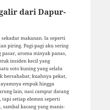
alir dari Dapur-
 sekadar makanan. Ia seperti
an piring. Pagi-pagi aku sering
g pasar, aroma minyak panas,
tuk insiden kecil yang
satu soto kuning yang selalu
ak bersahabat; kuahnya pekat,
n ayamnya empuk hingga
arung lain, nasi campur datang
, tapi setiap elemen seperti
t, sambal kacang yang manis-