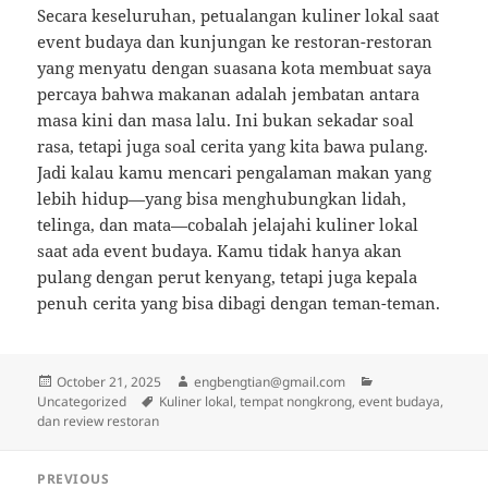
Secara keseluruhan, petualangan kuliner lokal saat
event budaya dan kunjungan ke restoran-restoran
yang menyatu dengan suasana kota membuat saya
percaya bahwa makanan adalah jembatan antara
masa kini dan masa lalu. Ini bukan sekadar soal
rasa, tetapi juga soal cerita yang kita bawa pulang.
Jadi kalau kamu mencari pengalaman makan yang
lebih hidup—yang bisa menghubungkan lidah,
telinga, dan mata—cobalah jelajahi kuliner lokal
saat ada event budaya. Kamu tidak hanya akan
pulang dengan perut kenyang, tetapi juga kepala
penuh cerita yang bisa dibagi dengan teman-teman.
Posted
Author
Categories
October 21, 2025
engbengtian@gmail.com
on
Tags
Uncategorized
Kuliner lokal, tempat nongkrong, event budaya,
dan review restoran
Post
PREVIOUS