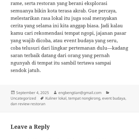
rame, serta restoran yang berani eksplorasi
semuanya bikin kota terasa akrab. Gue percaya,
melestarikan rasa lokal itu juga soal merayakan
cerita yang selama ini kita anggap biasa. Jadi kalau
kamu cari rekomendasi tempat ngopi, jajanan pasar
yang wajib dicoba, atau event budaya yang seru,
coba telusuri dari lingkar pertemanan dulu—kadang
saran terbaik datang dari orang yang pernah
ngunyah di tempat itu sambil tertawa sampai
sendok jatuh.
Posted
Author
Categories
September 4, 2025
engbengtian@gmail.com
on
Tags
Uncategorized
Kuliner lokal, tempat nongkrong, event budaya,
dan review restoran
Leave a Reply