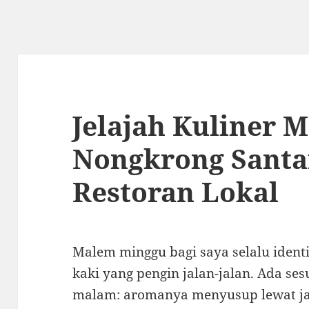
Jelajah Kuliner 
Nongkrong Santa
Restoran Lokal
Malem minggu bagi saya selalu ident
kaki yang pengin jalan-jalan. Ada ses
malam: aromanya menyusup lewat ja