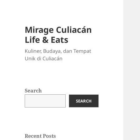
Mirage Culiacán
Life & Eats
Kuliner, Budaya, dan Tempat
Unik di Culiacán
Search
SEARCH
Recent Posts