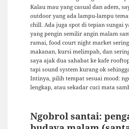
Kalau mau yang casual dan adem, sa
outdoor yang ada lampu-lampu temar
chill. Ada juga spot di tepian sungai
yang pengin semilir angin malam sam
ramai, food court night market sering
makanan, kursi melimpah, dan sering 
saya ajak dua sahabat ke kafe roofto
tapi sound system kurang ok sehing
Intinya, pilih tempat sesuai mood: 
lengkap, atau sekadar cuci mata samb
Ngobrol santai: peng
budaya malam (santa