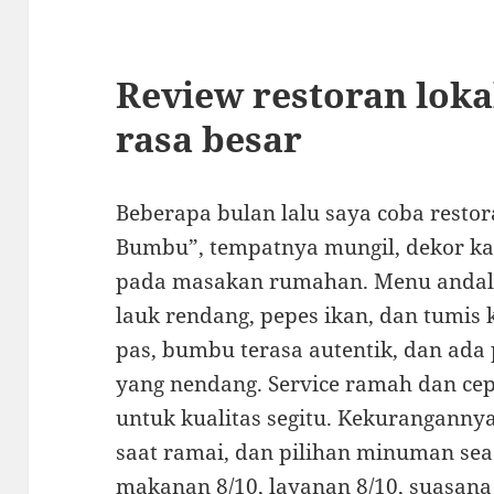
Review restoran loka
rasa besar
Beberapa bulan lalu saya coba rest
Bumbu”, tempatnya mungil, dekor ka
pada masakan rumahan. Menu andal
lauk rendang, pepes ikan, dan tumis 
pas, bumbu terasa autentik, dan ad
yang nendang. Service ramah dan cep
untuk kualitas segitu. Kekuranganny
saat ramai, dan pilihan minuman sea
makanan 8/10, layanan 8/10, suasana 