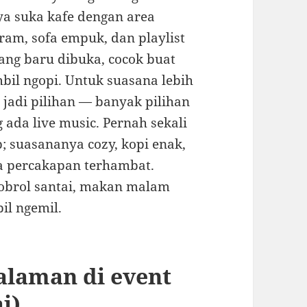
ya suka kafe dengan area
am, sofa empuk, dan playlist
 yang baru dibuka, cocok buat
bil ngopi. Untuk suasana lebih
 jadi pilihan — banyak pilihan
ada live music. Pernah sekali
p; suasananya cozy, kopi enak,
ga percakapan terhambat.
ngobrol santai, makan malam
il ngemil.
alaman di event
i)