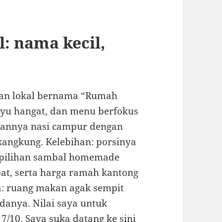
l: nama kecil,
oran lokal bernama “Rumah
yu hangat, dan menu berfokus
annya nasi campur dengan
kangkung. Kelebihan: porsinya
a pilihan sambal homemade
at, serta harga ramah kantong
a: ruang makan agak sempit
danya. Nilai saya untuk
7/10. Saya suka datang ke sini