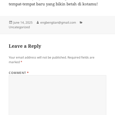
tempat-tempat baru yang bikin betah di kotamu!
Posted
Author
Categories
June 14, 2025
engbengtian@gmail.com
on
Uncategorized
Leave a Reply
Your email address will not be published.
Required fields are
marked
*
COMMENT
*