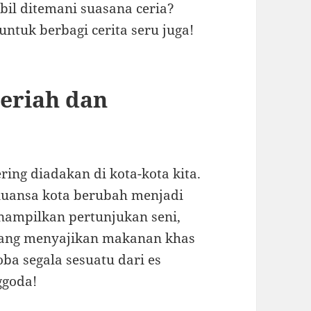
mbil ditemani suasana ceria?
untuk berbagi cerita seru juga!
eriah dan
ing diadakan di kota-kota kita.
 nuansa kota berubah menjadi
nampilkan pertunjukan seni,
 yang menyajikan makanan khas
oba segala sesuatu dari es
ggoda!