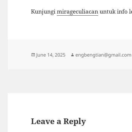
Kunjungi
mirageculiacan
untuk info 
Posted
Author
June 14, 2025
engbengtian@gmail.com
on
Leave a Reply