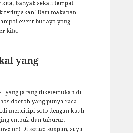
r kita, banyak sekali tempat
k terlupakan! Dari makanan
 sampai event budaya yang
r kita.
kal yang
kal yang jarang diketemukan di
 khas daerah yang punya rasa
kali mencicipi soto dengan kuah
aging empuk dan taburan
ove on! Di setiap suapan, saya