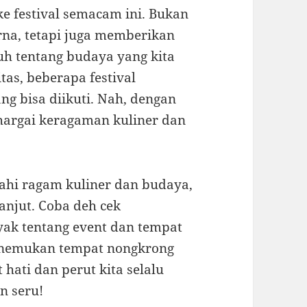
e festival semacam ini. Bukan
a, tetapi juga memberikan
uh tentang budaya yang kita
tas, beberapa festival
g bisa diikuti. Nah, dengan
ghargai keragaman kuliner dan
jahi ragam kuliner dan budaya,
lanjut. Coba deh cek
yak tentang event dan tempat
menemukan tempat nongkrong
hati dan perut kita selalu
n seru!