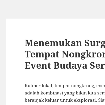
Menemukan Surga
Tempat Nongkron
Event Budaya Ser
Kuliner lokal, tempat nongkrong, eve
adalah kombinasi yang bikin kita se
beranjak keluar untuk eksplorasi. S