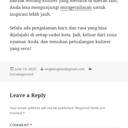
banyak tentang kuliner yang menarik di daerah lain,
Anda bisa mengunjungi
mirageculiacan
untuk
inspirasi lebih jauh.
Selalu ada pengalaman baru dan rasa yang bisa
dijelajahi di setiap sudut kota. Jadi, keluar dari zona
nyaman Anda, dan temukan petualangan kuliner
yang seru!
Posted
Author
Categories
June 19, 2025
engbengtian@gmail.com
on
Uncategorized
Leave a Reply
Your email address will not be published.
Required fields are
marked
*
COMMENT
*