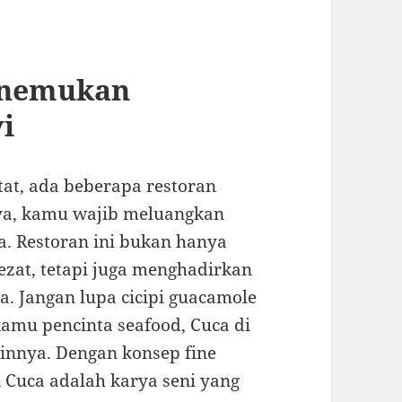
enemukan
i
tat, ada beberapa restoran
ya, kamu wajib meluangkan
. Restoran ini bukan hanya
zat, tetapi juga menghadirkan
. Jangan lupa cicipi guacamole
kamu pencinta seafood, Cuca di
ainnya. Dengan konsep fine
i Cuca adalah karya seni yang