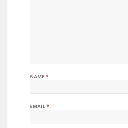
NAME
*
EMAIL
*