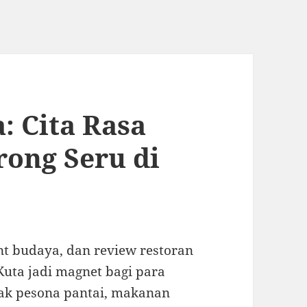
: Cita Rasa
ong Seru di
nt budaya, dan review restoran
uta jadi magnet bagi para
lak pesona pantai, makanan