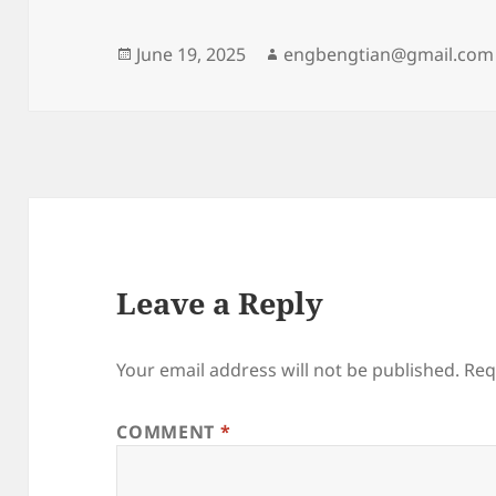
Posted
Author
June 19, 2025
engbengtian@gmail.com
on
Leave a Reply
Your email address will not be published.
Req
COMMENT
*