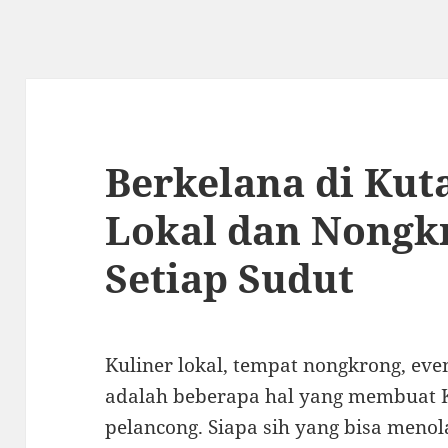
Berkelana di Kuta
Lokal dan Nongkr
Setiap Sudut
Kuliner lokal, tempat nongkrong, eve
adalah beberapa hal yang membuat K
pelancong. Siapa sih yang bisa meno