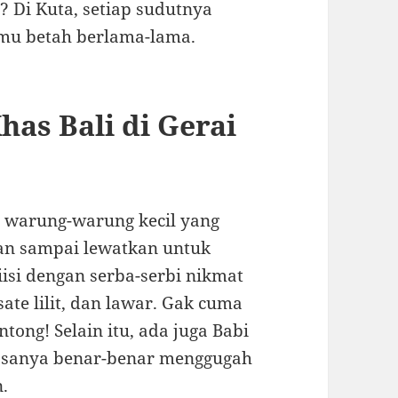
? Di Kuta, setiap sudutnya
mu betah berlama-lama.
has Bali di Gerai
i warung-warung kecil yang
an sampai lewatkan untuk
isi dengan serba-serbi nikmat
te lilit, dan lawar. Gak cuma
tong! Selain itu, ada juga Babi
 Rasanya benar-benar menggugah
n.