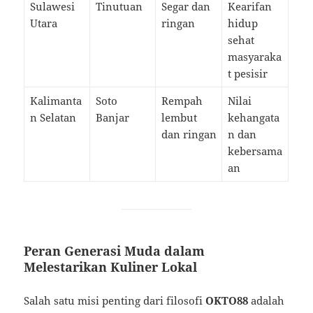
Sulawesi
Tinutuan
Segar dan
Kearifan
Utara
ringan
hidup
sehat
masyaraka
t pesisir
Kalimanta
Soto
Rempah
Nilai
n Selatan
Banjar
lembut
kehangata
dan ringan
n dan
kebersama
an
Peran Generasi Muda dalam
Melestarikan Kuliner Lokal
Salah satu misi penting dari filosofi
OKTO88
adalah