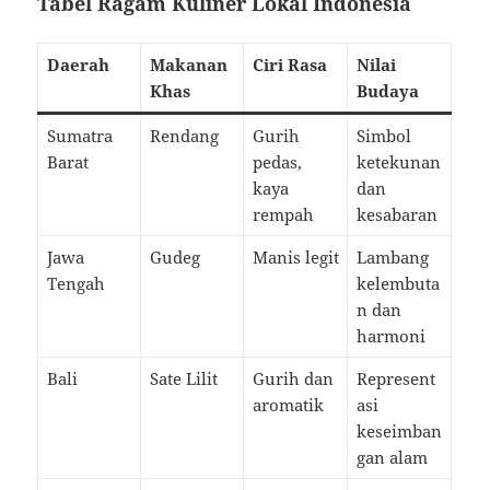
Tabel Ragam Kuliner Lokal Indonesia
Daerah
Makanan
Ciri Rasa
Nilai
Khas
Budaya
Sumatra
Rendang
Gurih
Simbol
Barat
pedas,
ketekunan
kaya
dan
rempah
kesabaran
Jawa
Gudeg
Manis legit
Lambang
Tengah
kelembuta
n dan
harmoni
Bali
Sate Lilit
Gurih dan
Represent
aromatik
asi
keseimban
gan alam