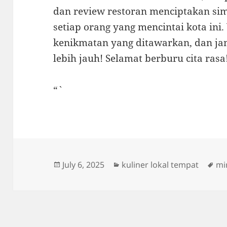
dan review restoran menciptakan sim
setiap orang yang mencintai kota ini
kenikmatan yang ditawarkan, dan ja
lebih jauh! Selamat berburu cita rasa
“`
Posted
Categories
Ta
July 6, 2025
kuliner lokal tempat
mi
on