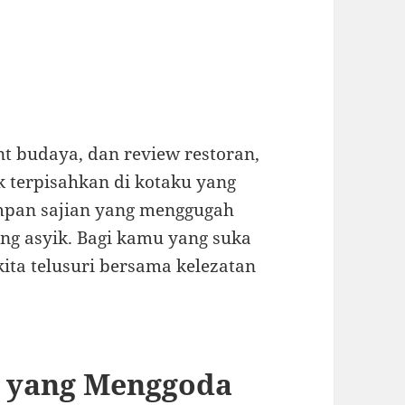
nt budaya, dan review restoran,
k terpisahkan di kotaku yang
yimpan sajian yang menggugah
ng asyik. Bagi kamu yang suka
ita telusuri bersama kelezatan
l yang Menggoda