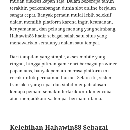
mudah diakses kapan saja. Dalam beberapa tahun
terakhir, perkembangan dunia slot online berjalan
sangat cepat. Banyak pemain mulai lebih selektif
dalam memilih platform karena ingin keamanan,
kenyamanan, dan peluang menang yang seimbang.
Hahawin88 hadir sebagai salah satu situs yang
menawarkan semuanya dalam satu tempat.
Dari tampilan yang simple, akses mobile yang
ringan, hingga pilihan game dari berbagai provider
papan atas, banyak pemain merasa platform ini
cocok untuk permainan harian. Selain itu, sistem
transaksi yang cepat dan stabil menjadi alasan
kenapa pemain semakin tertarik untuk mencoba
atau menjadikannya tempat bermain utama.
Kelebihan Hahawin88 Sebagai