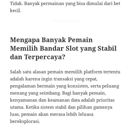
Tidak. Banyak permainan yang bisa dimulai dari bet
kecil.
Mengapa Banyak Pemain
Memilih Bandar Slot yang Stabil
dan Terpercaya?
Salah satu alasan pemain memilih platform tertentu
adalah karena ingin transaksi yang cepat,
pengalaman bermain yang konsisten, serta peluang
menang yang seimbang. Bagi banyak pemain,
kenyamanan dan keamanan data adalah prioritas
utama. Ketika sistem stabil dan pilihan gamenya
luas, pemain akan merasa lebih leluasa
bereksplorasi.