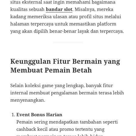
situs eksternal saat ingin memahami bagaimana
kualitas sebuah
bandar slot
. Misalnya, mereka
kadang memeriksa ulasan atau profil situs melalui
halaman terpercaya untuk memastikan platform
yang akan dipilih benar-benar layak dan terpercaya.
Keunggulan Fitur Bermain yang
Membuat Pemain Betah
Selain koleksi game yang lengkap, banyak fitur
internal membuat pengalaman bermain terasa lebih
menyenangkan.
Event Bonus Harian
Pemain sering mendapatkan tambahan seperti
cashback kecil atau promo tertentu yang