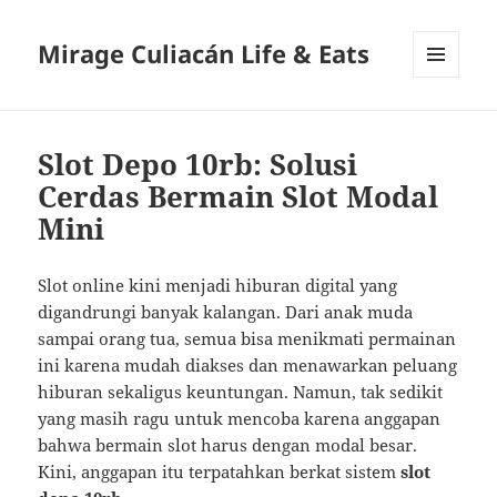
Mirage Culiacán Life & Eats
MENU
AND
WIDGETS
Slot Depo 10rb: Solusi
Cerdas Bermain Slot Modal
Mini
Slot online kini menjadi hiburan digital yang
digandrungi banyak kalangan. Dari anak muda
sampai orang tua, semua bisa menikmati permainan
ini karena mudah diakses dan menawarkan peluang
hiburan sekaligus keuntungan. Namun, tak sedikit
yang masih ragu untuk mencoba karena anggapan
bahwa bermain slot harus dengan modal besar.
Kini, anggapan itu terpatahkan berkat sistem
slot