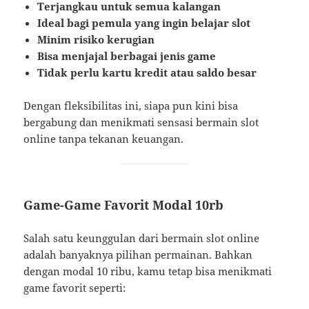
Terjangkau untuk semua kalangan
Ideal bagi pemula yang ingin belajar slot
Minim risiko kerugian
Bisa menjajal berbagai jenis game
Tidak perlu kartu kredit atau saldo besar
Dengan fleksibilitas ini, siapa pun kini bisa
bergabung dan menikmati sensasi bermain slot
online tanpa tekanan keuangan.
Game-Game Favorit Modal 10rb
Salah satu keunggulan dari bermain slot online
adalah banyaknya pilihan permainan. Bahkan
dengan modal 10 ribu, kamu tetap bisa menikmati
game favorit seperti: