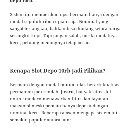
depo 10rb
.
Sistem ini memberikan opsi bermain hanya dengan
modal sepuluh ribu rupiah saja. Nominal yang
sangat terjangkau, bahkan bisa dibilang setara harga
secangkir kopi. Tapi jangan salah, meski modalnya
kecil, peluang menangnya tetap besar.
Kenapa Slot Depo 10rb Jadi Pilihan?
Bermain dengan modal minim tidak berarti kualitas
permainan jadi rendah. Justru, banyak situs slot
online modern menawarkan fitur dan layanan
maksimal meski pemain hanya deposit dengan
nominal kecil. Beberapa alasan mengapa sistem ini
semakin populer antara lain: