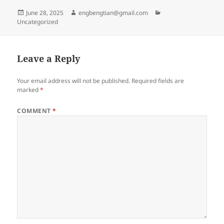
Posted
Author
Categories
June 28, 2025
engbengtian@gmail.com
on
Uncategorized
Leave a Reply
Your email address will not be published.
Required fields are
marked
*
COMMENT
*