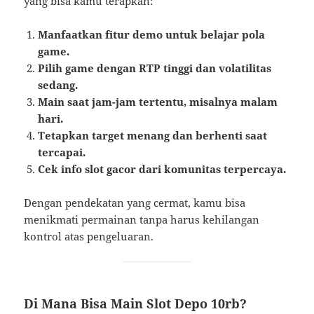
yang bisa kamu terapkan:
Manfaatkan fitur demo untuk belajar pola
game.
Pilih game dengan RTP tinggi dan volatilitas
sedang.
Main saat jam-jam tertentu, misalnya malam
hari.
Tetapkan target menang dan berhenti saat
tercapai.
Cek info slot gacor dari komunitas terpercaya.
Dengan pendekatan yang cermat, kamu bisa
menikmati permainan tanpa harus kehilangan
kontrol atas pengeluaran.
Di Mana Bisa Main Slot Depo 10rb?