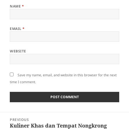
NAME
*
EMAIL
*
WEBSITE
Save my name, email, and website in this browser for the next
time I comment.
Post
PREVIOUS
navigation
Kuliner Khas dan Tempat Nongkrong
Previous