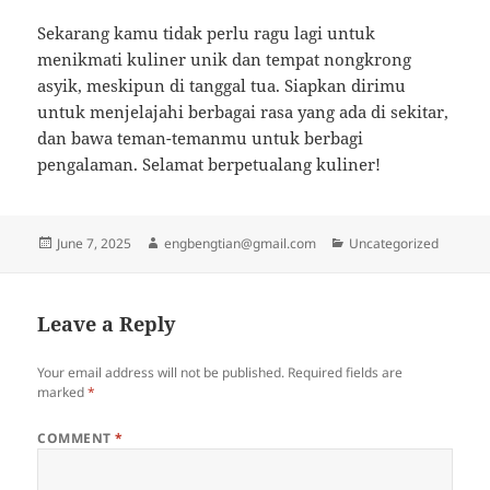
Sekarang kamu tidak perlu ragu lagi untuk
menikmati kuliner unik dan tempat nongkrong
asyik, meskipun di tanggal tua. Siapkan dirimu
untuk menjelajahi berbagai rasa yang ada di sekitar,
dan bawa teman-temanmu untuk berbagi
pengalaman. Selamat berpetualang kuliner!
Posted
Author
Categories
June 7, 2025
engbengtian@gmail.com
Uncategorized
on
Leave a Reply
Your email address will not be published.
Required fields are
marked
*
COMMENT
*