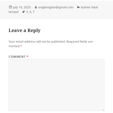
Posted
Author
Categories
July 10, 2025
engbengtian@gmail.com
kuliner lokal
on
Tags
tempat
5
,
6
,
7
Leave a Reply
Your email address will not be published.
Required fields are
marked
*
COMMENT
*