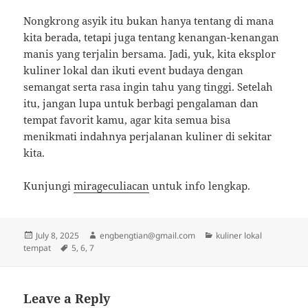
Nongkrong asyik itu bukan hanya tentang di mana
kita berada, tetapi juga tentang kenangan-kenangan
manis yang terjalin bersama. Jadi, yuk, kita eksplor
kuliner lokal dan ikuti event budaya dengan
semangat serta rasa ingin tahu yang tinggi. Setelah
itu, jangan lupa untuk berbagi pengalaman dan
tempat favorit kamu, agar kita semua bisa
menikmati indahnya perjalanan kuliner di sekitar
kita.
Kunjungi
mirageculiacan
untuk info lengkap.
Posted
Author
Categories
July 8, 2025
engbengtian@gmail.com
kuliner lokal
on
Tags
tempat
5
,
6
,
7
Leave a Reply