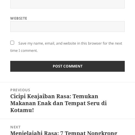
WEBSITE
Save my name, email, and website in this browser for the next
time I comment.
Post
PREVIOUS
navigation
Cicipi Keajaiban Rasa: Temukan
Previous
Makanan Enak dan Tempat Seru di
post:
Kotamu!
NEXT
Menjelajahi Rasa: 7 Tempat Nongkrong
Next