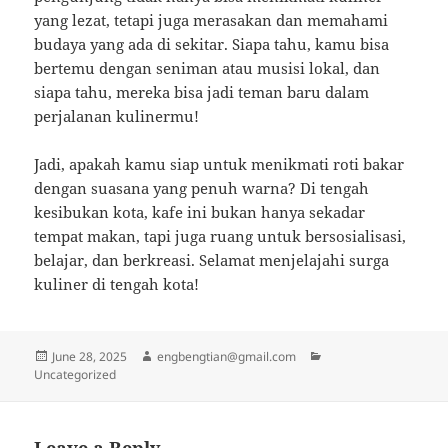
yang lezat, tetapi juga merasakan dan memahami
budaya yang ada di sekitar. Siapa tahu, kamu bisa
bertemu dengan seniman atau musisi lokal, dan
siapa tahu, mereka bisa jadi teman baru dalam
perjalanan kulinermu!
Jadi, apakah kamu siap untuk menikmati roti bakar
dengan suasana yang penuh warna? Di tengah
kesibukan kota, kafe ini bukan hanya sekadar
tempat makan, tapi juga ruang untuk bersosialisasi,
belajar, dan berkreasi. Selamat menjelajahi surga
kuliner di tengah kota!
Posted
Author
Categories
June 28, 2025
engbengtian@gmail.com
on
Uncategorized
Leave a Reply