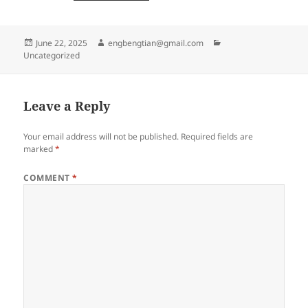
Posted
Author
Categories
June 22, 2025
engbengtian@gmail.com
on
Uncategorized
Leave a Reply
Your email address will not be published.
Required fields are
marked
*
COMMENT
*