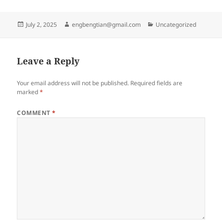
Posted
Author
Categories
July 2, 2025
engbengtian@gmail.com
Uncategorized
on
Leave a Reply
Your email address will not be published.
Required fields are
marked
*
COMMENT
*