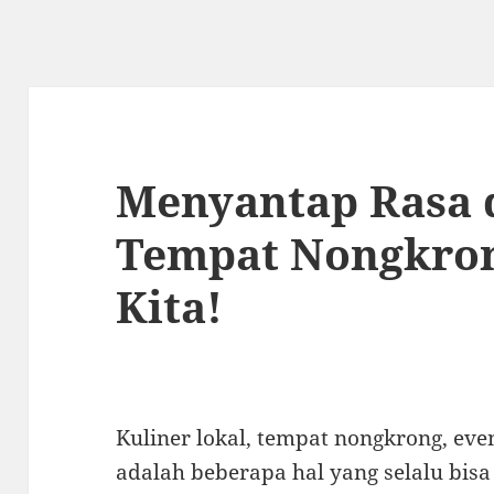
Menyantap Rasa 
Tempat Nongkrong
Kita!
Kuliner lokal, tempat nongkrong, eve
adalah beberapa hal yang selalu bis