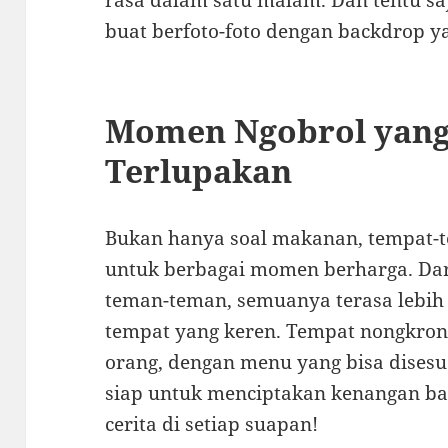
rasa dalam satu malam. Dan tentu sa
buat berfoto-foto dengan backdrop y
Momen Ngobrol yang
Terlupakan
Bukan hanya soal makanan, tempat-te
untuk berbagai momen berharga. Dar
teman-teman, semuanya terasa lebih s
tempat yang keren. Tempat nongkron
orang, dengan menu yang bisa disesua
siap untuk menciptakan kenangan ba
cerita di setiap suapan!