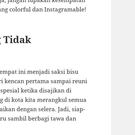
ja, jangan lupakan kesempatan
ang colorful dan Instagramable!
 Tidak
mpat ini menjadi saksi bisu
i kencan pertama sampai reuni
pesial ketika disajikan di
g di kota kita merangkul semua
ikan dengan selera. Jadi, siap-
ru sambil berbagi tawa dan