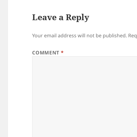
Leave a Reply
Your email address will not be published.
Req
COMMENT
*