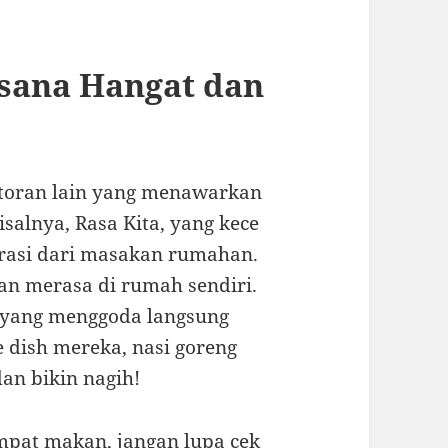
sana Hangat dan
toran lain yang menawarkan
salnya, Rasa Kita, yang kece
rasi dari masakan rumahan.
an merasa di rumah sendiri.
 yang menggoda langsung
 dish mereka, nasi goreng
an bikin nagih!
mpat makan, jangan lupa cek