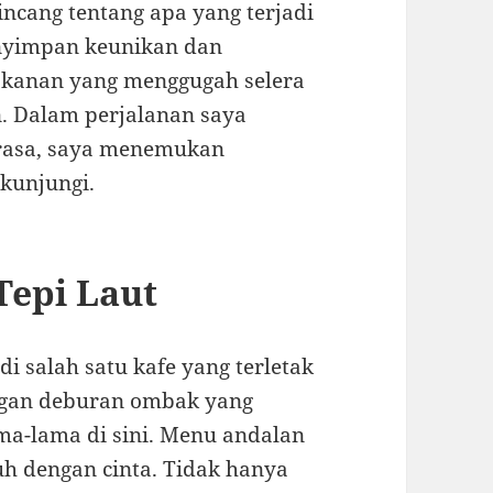
bincang tentang apa yang terjadi
menyimpan keunikan dan
makanan yang menggugah selera
. Dalam perjalanan saya
 rasa, saya menemukan
kunjungi.
Tepi Laut
i salah satu kafe yang terletak
engan deburan ombak yang
a-lama di sini. Menu andalan
uh dengan cinta. Tidak hanya