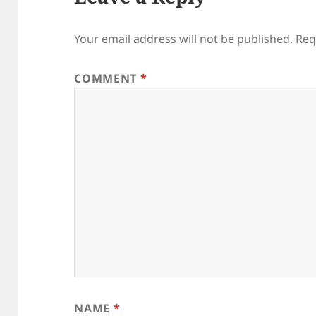
Your email address will not be published.
Req
COMMENT
*
NAME
*