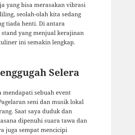
ja yang bisa merasakan vibrasi
iling, seolah-olah kita sedang
g tiada henti. Di antara
 stand yang menjual kerajinan
liner ini semakin lengkap.
enggugah Selera
ya mendapati sebuah event
Pagelaran seni dan musik lokal
rang. Saat saya duduk dan
asana dipenuhi suara tawa dan
ya juga sempat mencicipi