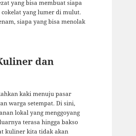
lezat yang bisa membuat siapa
i cokelat yang lumer di mulut.
enam, siapa yang bisa menolak
Kuliner dan
gkahkan kaki menuju pasar
an warga setempat. Di sini,
anan lokal yang menggoyang
luarnya terasa hingga bakso
 kuliner kita tidak akan