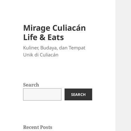
Mirage Culiacán
Life & Eats
Kuliner, Budaya, dan Tempat
Unik di Culiacán
Search
SEARCH
Recent Posts