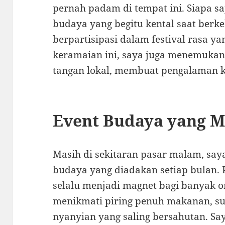
pernah padam di tempat ini. Siapa sa
budaya yang begitu kental saat berkel
berpartisipasi dalam festival rasa yan
keramaian ini, saya juga menemukan
tangan lokal, membuat pengalaman ku
Event Budaya yang M
Masih di sekitaran pasar malam, sa
budaya yang diadakan setiap bulan. 
selalu menjadi magnet bagi banyak o
menikmati piring penuh makanan, su
nyanyian yang saling bersahutan. Sa