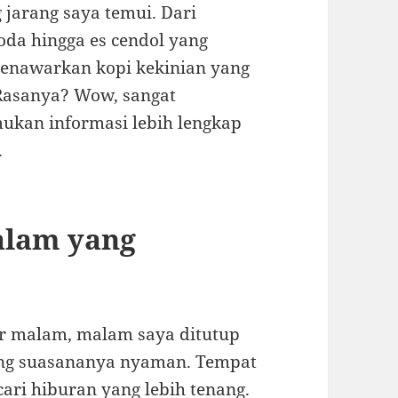
jarang saya temui. Dari
da hingga es cendol yang
enawarkan kopi kekinian yang
. Rasanya? Wow, sangat
ukan informasi lebih lengkap
.
alam yang
ar malam, malam saya ditutup
ng suasananya nyaman. Tempat
ari hiburan yang lebih tenang.