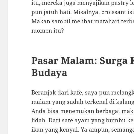
itu, mereka juga menyajikan pastry 
pun jatuh hati. Misalnya, croissant is
Makan sambil melihat matahari terb
momen itu?
Pasar Malam: Surga 
Budaya
Beranjak dari kafe, saya pun melan
malam yang sudah terkenal di kalang
Anda bisa menemukan berbagai mak
lidah. Dari sate ayam yang bumbu ke
ikan yang kenyal. Ya ampun, semangat