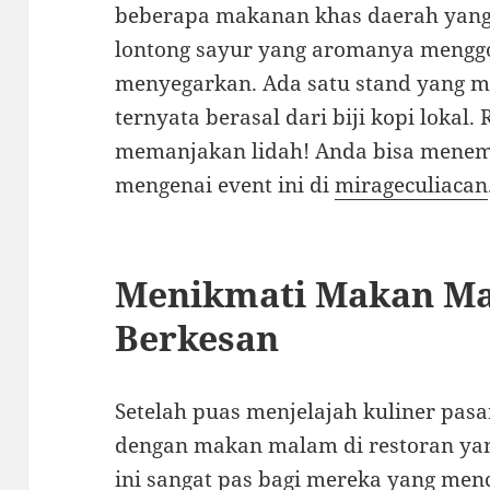
beberapa makanan khas daerah yang 
lontong sayur yang aromanya menggo
menyegarkan. Ada satu stand yang m
ternyata berasal dari biji kopi lokal
memanjakan lidah! Anda bisa menem
mengenai event ini di
mirageculiacan
Menikmati Makan M
Berkesan
Setelah puas menjelajah kuliner pas
dengan makan malam di restoran ya
ini sangat pas bagi mereka yang menc