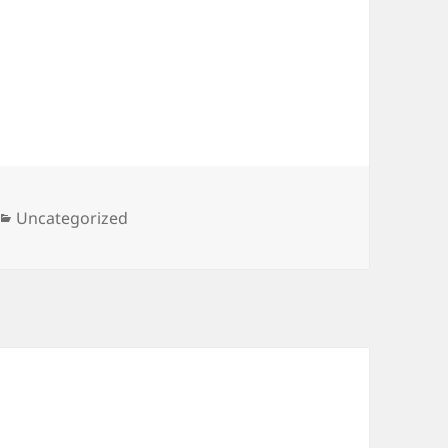
Categories
Uncategorized