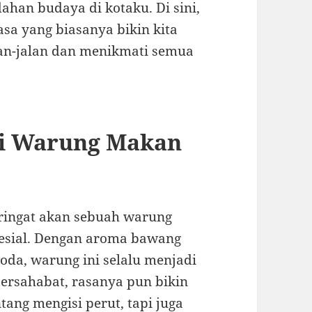
dahan budaya di kotaku. Di sini,
sa yang biasanya bikin kita
lan-jalan dan menikmati semua
di Warung Makan
eringat akan sebuah warung
pesial. Dengan aroma bawang
da, warung ini selalu menjadi
bersahabat, rasanya pun bikin
tang mengisi perut, tapi juga