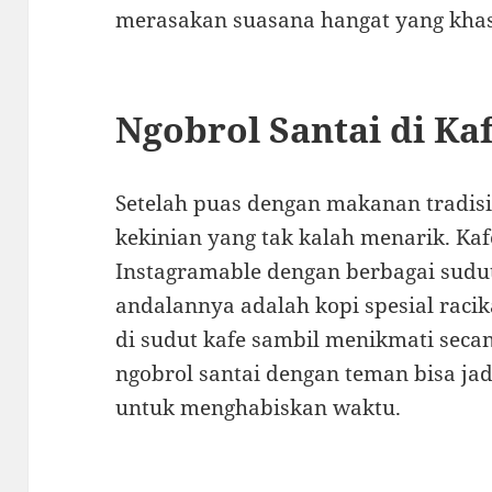
merasakan suasana hangat yang khas
Ngobrol Santai di Ka
Setelah puas dengan makanan tradisio
kekinian yang tak kalah menarik. Kaf
Instagramable dengan berbagai sudu
andalannya adalah kopi spesial raci
di sudut kafe sambil menikmati seca
ngobrol santai dengan teman bisa j
untuk menghabiskan waktu.