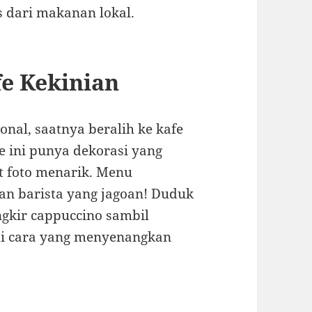
 dari makanan lokal.
fe Kekinian
nal, saatnya beralih ke kafe
e ini punya dekorasi yang
t foto menarik. Menu
kan barista yang jagoan! Duduk
ngkir cappuccino sambil
adi cara yang menyenangkan