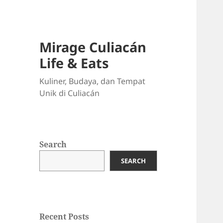
Mirage Culiacán
Life & Eats
Kuliner, Budaya, dan Tempat
Unik di Culiacán
Search
SEARCH
Recent Posts