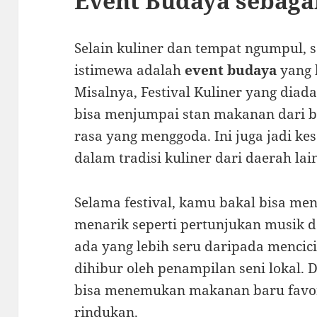
Event Budaya sebaga
Selain kuliner dan tempat ngumpul, sa
istimewa adalah
event budaya
yang 
Misalnya, Festival Kuliner yang diad
bisa menjumpai stan makanan dari b
rasa yang menggoda. Ini juga jadi k
dalam tradisi kuliner dari daerah lai
Selama festival, kamu bakal bisa m
menarik seperti pertunjukan musik da
ada yang lebih seru daripada mencic
dihibur oleh penampilan seni lokal.
bisa menemukan makanan baru favor
rindukan.