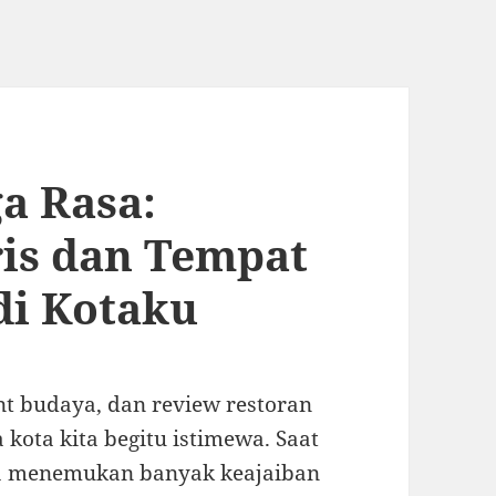
a Rasa:
is dan Tempat
di Kotaku
nt budaya, dan review restoran
kota kita begitu istimewa. Saat
isa menemukan banyak keajaiban