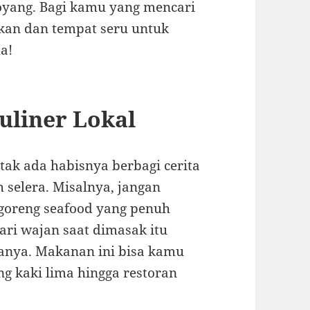
goyang. Bagi kamu yang mencari
kan dan tempat seru untuk
a!
uliner Lokal
tak ada habisnya berbagi cerita
 selera. Misalnya, jangan
 goreng seafood yang penuh
ri wajan saat dimasak itu
banya. Makanan ini bisa kamu
g kaki lima hingga restoran