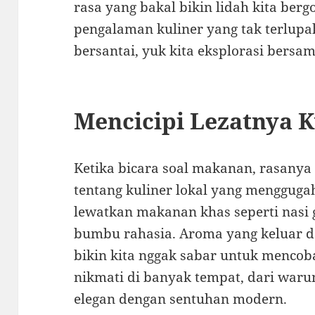
rasa yang bakal bikin lidah kita ber
pengalaman kuliner yang tak terlupa
bersantai, yuk kita eksplorasi bersam
Mencicipi Lezatnya K
Ketika bicara soal makanan, rasanya 
tentang kuliner lokal yang menggugah
lewatkan makanan khas seperti nasi
bumbu rahasia. Aroma yang keluar da
bikin kita nggak sabar untuk menco
nikmati di banyak tempat, dari warun
elegan dengan sentuhan modern.