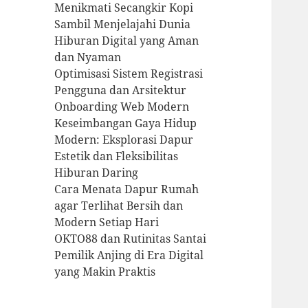
Menikmati Secangkir Kopi
Sambil Menjelajahi Dunia
Hiburan Digital yang Aman
dan Nyaman
Optimisasi Sistem Registrasi
Pengguna dan Arsitektur
Onboarding Web Modern
Keseimbangan Gaya Hidup
Modern: Eksplorasi Dapur
Estetik dan Fleksibilitas
Hiburan Daring
Cara Menata Dapur Rumah
agar Terlihat Bersih dan
Modern Setiap Hari
OKTO88 dan Rutinitas Santai
Pemilik Anjing di Era Digital
yang Makin Praktis