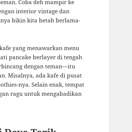
teman. Coba deh mampir ke
ngan interior vintage dan
anya bikin kita betah berlama-
ai kafe yang menawarkan menu
ti pancake berlayer di tengah
erbincang dengan teman—itu
. Misalnya, ada kafe di pusat
othies-nya. Selain enak, tempat
angan ragu untuk mengabadikan