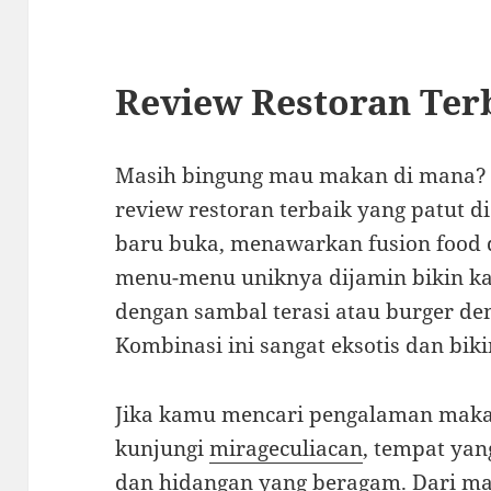
Review Restoran Ter
Masih bingung mau makan di mana? M
review restoran terbaik yang patut d
baru buka, menawarkan fusion food 
menu-menu uniknya dijamin bikin kam
dengan sambal terasi atau burger d
Kombinasi ini sangat eksotis dan bi
Jika kamu mencari pengalaman makan
kunjungi
mirageculiacan
, tempat yan
dan hidangan yang beragam. Dari m