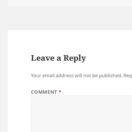
Leave a Reply
Your email address will not be published.
Req
COMMENT
*