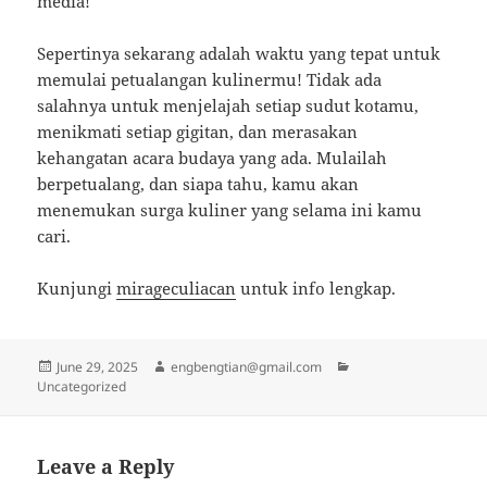
media!
Sepertinya sekarang adalah waktu yang tepat untuk
memulai petualangan kulinermu! Tidak ada
salahnya untuk menjelajah setiap sudut kotamu,
menikmati setiap gigitan, dan merasakan
kehangatan acara budaya yang ada. Mulailah
berpetualang, dan siapa tahu, kamu akan
menemukan surga kuliner yang selama ini kamu
cari.
Kunjungi
mirageculiacan
untuk info lengkap.
Posted
Author
Categories
June 29, 2025
engbengtian@gmail.com
on
Uncategorized
Leave a Reply