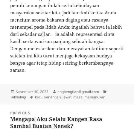
penuh kenangan indah serta kebudayaan
masyarakat sekitar kita. Jadi lain kali ketika Anda
mencium aroma bakaran daging atau rasanya
menempel pada lidah Anda; ingatlah bahwa ia lebih
dari sekadar sajian—ia adalah representasi cinta
kasih serta warisan panjang sebuah bangsa.
Dengan melestarikan dan merayakan kuliner seperti
satelah ini kita turut menjaga kekayaan budaya
bangsa agar tetap hidup seiring berkembangnya
zaman.
Posted
Author
Categories
November 30, 2025
engbengtian@gmail.com
on
Tags
Teknologi
kecil
,
kenangan
,
lewat
,
masa
,
menemukan
Post
PREVIOUS
navigation
Mengapa Aku Selalu Kangen Rasa
Previous
Sambal Buatan Nenek?
post: