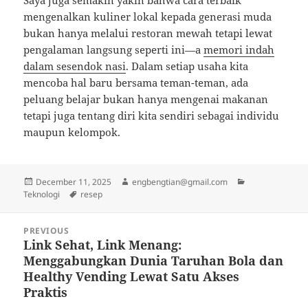
Saya juga semakin yakin bahwa cara terbaik
mengenalkan kuliner lokal kepada generasi muda
bukan hanya melalui restoran mewah tetapi lewat
pengalaman langsung seperti ini—a
memori indah
dalam sesendok nasi
. Dalam setiap usaha kita
mencoba hal baru bersama teman-teman, ada
peluang belajar bukan hanya mengenai makanan
tetapi juga tentang diri kita sendiri sebagai individu
maupun kelompok.
Posted
Author
Categories
December 11, 2025
engbengtian@gmail.com
on
Tags
Teknologi
resep
Post
PREVIOUS
navigation
Link Sehat, Link Menang:
Previous
Menggabungkan Dunia Taruhan Bola dan
post:
Healthy Vending Lewat Satu Akses
Praktis