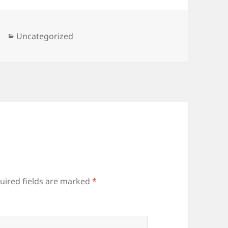
Categories
Uncategorized
uired fields are marked
*