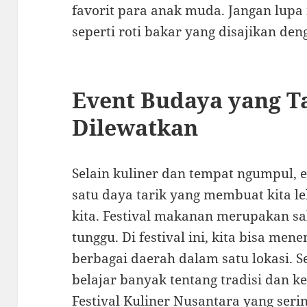
favorit para anak muda. Jangan lup
seperti roti bakar yang disajikan de
Event Budaya yang T
Dilewatkan
Selain kuliner dan tempat ngumpul, 
satu daya tarik yang membuat kita l
kita. Festival makanan merupakan sal
tunggu. Di festival ini, kita bisa m
berbagai daerah dalam satu lokasi. Se
belajar banyak tentang tradisi dan 
Festival Kuliner Nusantara yang seri