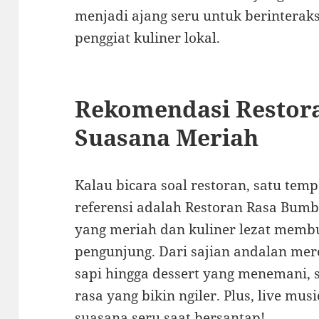
menjadi ajang seru untuk berinterak
penggiat kuliner lokal.
Rekomendasi Restor
Suasana Meriah
Kalau bicara soal restoran, satu tem
referensi adalah Restoran Rasa Bum
yang meriah dan kuliner lezat membu
pengunjung. Dari sajian andalan mer
sapi hingga dessert yang menemani,
rasa yang bikin ngiler. Plus, live m
suasana seru saat bersantap!