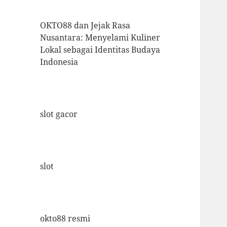
OKTO88 dan Jejak Rasa
Nusantara: Menyelami Kuliner
Lokal sebagai Identitas Budaya
Indonesia
slot gacor
slot
okto88 resmi