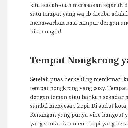
kita seolah-olah merasakan sejarah d
satu tempat yang wajib dicoba adala
menawarkan nasi campur dengan ane
bikin nagih!
Tempat Nongkrong y
Setelah puas berkeliling menikmati 
tempat nongkrong yang cozy. Tempat
dengan teman atau bahkan sekadar 
sambil menyesap kopi. Di sudut kota
Kenangan yang punya vibe hangout y
yang santai dan menu kopi yang berag