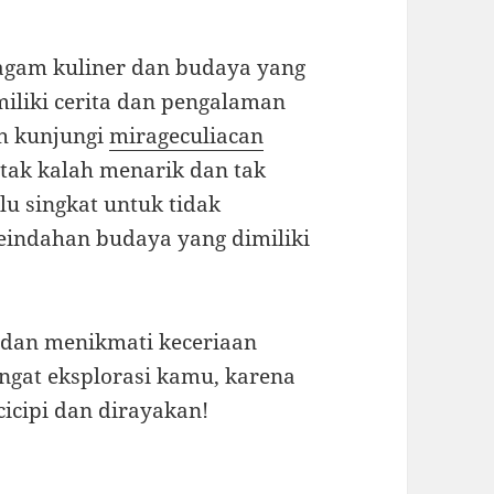
ragam kuliner dan budaya yang
emiliki cerita dan pengalaman
ah kunjungi
mirageculiacan
 tak kalah menarik dan tak
alu singkat untuk tidak
indahan budaya yang dimiliki
 dan menikmati keceriaan
ngat eksplorasi kamu, karena
icipi dan dirayakan!