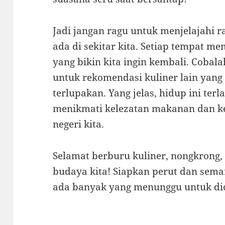
Jadi jangan ragu untuk menjelajahi 
ada di sekitar kita. Setiap tempat m
yang bikin kita ingin kembali. Cobal
untuk rekomendasi kuliner lain yang
terlupakan. Yang jelas, hidup ini terl
menikmati kelezatan makanan dan ke
negeri kita.
Selamat berburu kuliner, nongkrong,
budaya kita! Siapkan perut dan sema
ada banyak yang menunggu untuk dic