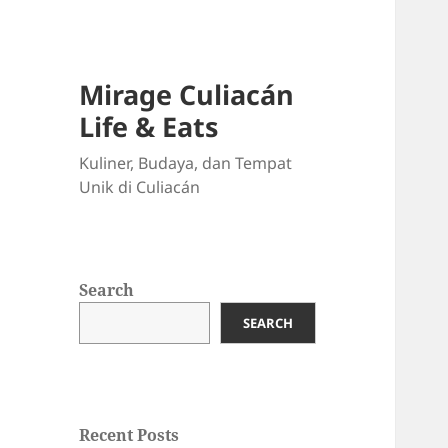
Mirage Culiacán
Life & Eats
Kuliner, Budaya, dan Tempat
Unik di Culiacán
Search
SEARCH
Recent Posts