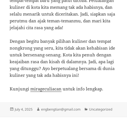
tempat-tempat baru yang patut dicoba. Petualangan
kuliner di kota kita memang tak ada habisnya, dan
selalu menarik untuk diceritakan. Jadi, siapkan saja
perutmu dan ajak teman-temanmu, dan mari kita
jelajahi cita rasa yang ada!
Dengan begitu banyak pilihan kuliner dan tempat
nongkrong yang seru, kita tidak akan kehabisan ide
untuk bersenang-senang. Kota kita penuh dengan
keajaiban rasa dan kisah di dalamnya. Jadi, apa lagi
yang ditunggu? Ayo berpetualang bersama di dunia
kuliner yang tak ada habisnya ini!
Kunjungi
mirageculiacan
untuk info lengkap.
Posted
Author
Categories
July 4, 2025
engbengtian@gmail.com
Uncategorized
on