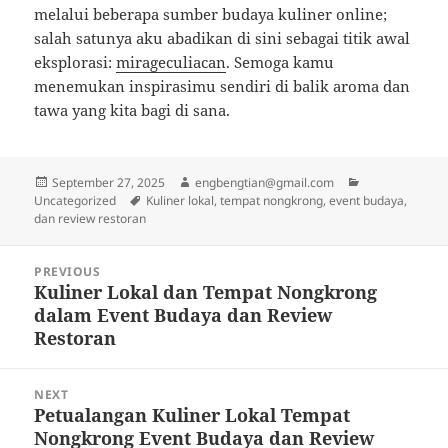
melalui beberapa sumber budaya kuliner online;
salah satunya aku abadikan di sini sebagai titik awal
eksplorasi:
mirageculiacan
. Semoga kamu
menemukan inspirasimu sendiri di balik aroma dan
tawa yang kita bagi di sana.
Posted
Author
Categories
September 27, 2025
engbengtian@gmail.com
on
Tags
Uncategorized
Kuliner lokal, tempat nongkrong, event budaya,
dan review restoran
Post
PREVIOUS
navigation
Kuliner Lokal dan Tempat Nongkrong
Previous
dalam Event Budaya dan Review
post:
Restoran
NEXT
Petualangan Kuliner Lokal Tempat
Next
Nongkrong Event Budaya dan Review
post: