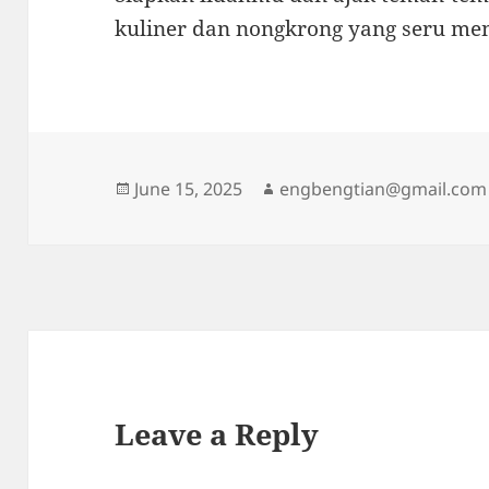
kuliner dan nongkrong yang seru men
Posted
Author
June 15, 2025
engbengtian@gmail.com
on
Leave a Reply