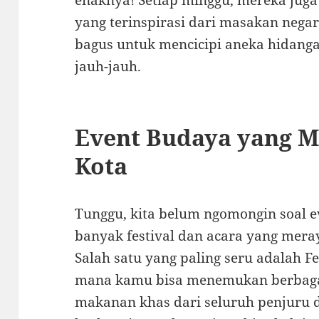
enaknya! Setiap minggu, mereka jug
yang terinspirasi dari masakan negar
bagus untuk mencicipi aneka hidang
jauh-jauh.
Event Budaya yang 
Kota
Tunggu, kita belum ngomongin soal e
banyak festival dan acara yang mer
Salah satu yang paling seru adalah F
mana kamu bisa menemukan berbaga
makanan khas dari seluruh penjuru d