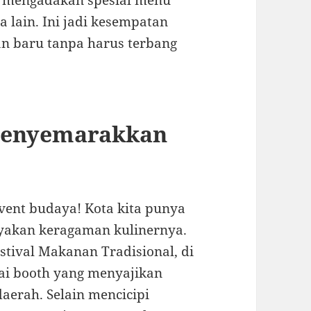
a mengadakan spesial menu
a lain. Ini jadi kesempatan
an baru tanpa harus terbang
Menyemarakkan
vent budaya! Kota kita punya
ayakan keragaman kulinernya.
estival Makanan Tradisional, di
i booth yang menyajikan
aerah. Selain mencicipi