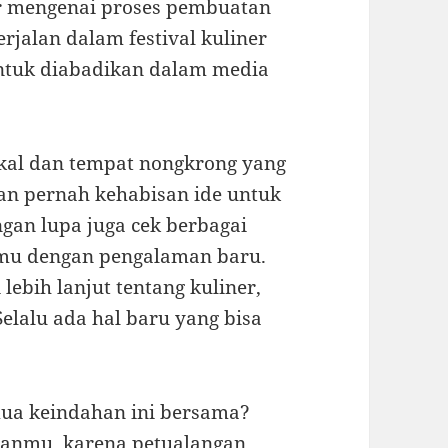
ar mengenai proses pembuatan
rjalan dalam festival kuliner
untuk diabadikan dalam media
okal dan tempat nongkrong yang
akan pernah kehabisan ide untuk
gan lupa juga cek berbagai
imu dengan pengalaman baru.
lebih lanjut tentang kuliner,
 Selalu ada hal baru yang bisa
mua keindahan ini bersama?
manmu, karena petualangan