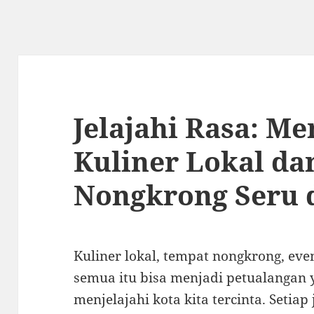
Jelajahi Rasa: M
Kuliner Lokal d
Nongkrong Seru d
Kuliner lokal, tempat nongkrong, eve
semua itu bisa menjadi petualangan y
menjelajahi kota kita tercinta. Seti