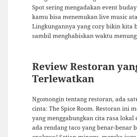
Spot sering mengadakan event budaya
kamu bisa menemukan live music atau
Lingkungannya yang cozy bikin kita 
sambil menghabiskan waktu menungg
Review Restoran yan
Terlewatkan
Ngomongin tentang restoran, ada sat
cinta: The Spice Room. Restoran ini
yang menggabungkan cita rasa lokal 
ada rendang taco yang benar-benar 