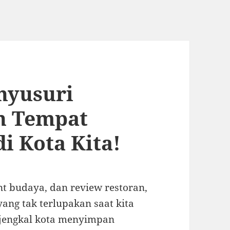
enyusuri
an Tempat
i Kota Kita!
nt budaya, dan review restoran,
ang tak terlupakan saat kita
ap jengkal kota menyimpan