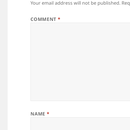
Your email address will not be published.
Req
COMMENT
*
NAME
*