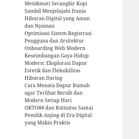
Menikmati Secangkir Kopi
Sambil Menjelajahi Dunia
Hiburan Digital yang Aman
dan Nyaman
Optimisasi Sistem Registrasi
Pengguna dan Arsitektur
Onboarding Web Modern
Keseimbangan Gaya Hidup
Modern: Eksplorasi Dapur
Estetik dan Fleksibilitas
Hiburan Daring
Cara Menata Dapur Rumah
agar Terlihat Bersih dan
Modern Setiap Hari
OKTO88 dan Rutinitas Santai
Pemilik Anjing di Era Digital
yang Makin Praktis