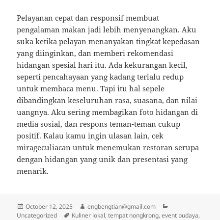
Pelayanan cepat dan responsif membuat
pengalaman makan jadi lebih menyenangkan. Aku
suka ketika pelayan menanyakan tingkat kepedasan
yang diinginkan, dan memberi rekomendasi
hidangan spesial hari itu. Ada kekurangan kecil,
seperti pencahayaan yang kadang terlalu redup
untuk membaca menu. Tapi itu hal sepele
dibandingkan keseluruhan rasa, suasana, dan nilai
uangnya. Aku sering membagikan foto hidangan di
media sosial, dan respons teman-teman cukup
positif. Kalau kamu ingin ulasan lain, cek
mirageculiacan untuk menemukan restoran serupa
dengan hidangan yang unik dan presentasi yang
menarik.
Posted
Author
Categories
October 12, 2025
engbengtian@gmail.com
on
Tags
Uncategorized
Kuliner lokal, tempat nongkrong, event budaya,